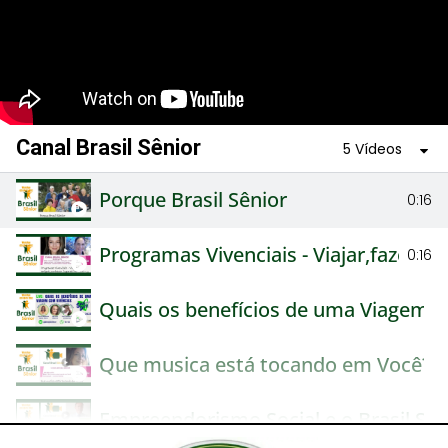
Canal Brasil Sênior
5 Vídeos
Porque Brasil Sênior
0:16
Programas Vivenciais - Viajar,fazer a
0:16
Quais os benefícios de uma Viagem c
Que musica está tocando em Você?
Empreendorismo Social e o Brasil Sên