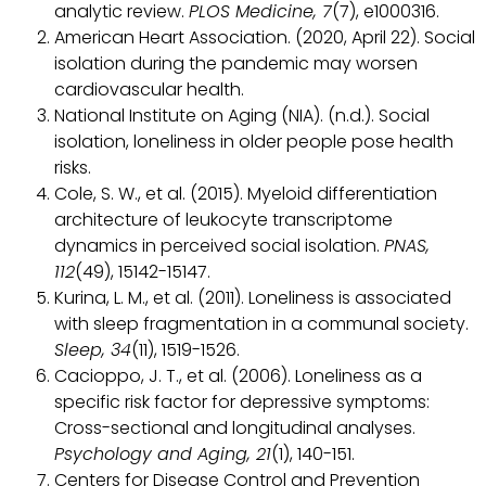
analytic review.
PLOS Medicine, 7
(7), e1000316.
American Heart Association. (2020, April 22). Social
isolation during the pandemic may worsen
cardiovascular health.
National Institute on Aging (NIA). (n.d.). Social
isolation, loneliness in older people pose health
risks.
Cole, S. W., et al. (2015). Myeloid differentiation
architecture of leukocyte transcriptome
dynamics in perceived social isolation.
PNAS,
112
(49), 15142-15147.
Kurina, L. M., et al. (2011). Loneliness is associated
with sleep fragmentation in a communal society.
Sleep, 34
(11), 1519-1526.
Cacioppo, J. T., et al. (2006). Loneliness as a
specific risk factor for depressive symptoms:
Cross-sectional and longitudinal analyses.
Psychology and Aging, 21
(1), 140-151.
Centers for Disease Control and Prevention